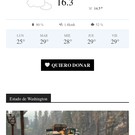
16.3
°
14.5
80 %
1.8kmh
52 %
LUN
MAR
MIÉ
JUE
VIE
25
°
29
°
28
°
29
°
29
°
QUIERO DONAR
Estado de Washington