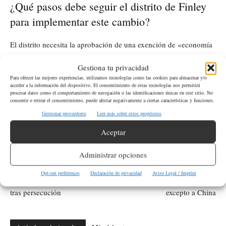
¿Qué pasos debe seguir el distrito de Finley
para implementar este cambio?
El distrito necesita la aprobación de una exención de «economía
y eficiencia» por parte de la Oficina de Superintendentes del
Gestiona tu privacidad
Estado de Washington (OSPI) y deberá asegurar que se cumplan
Para ofrecer las mejores experiencias, utilizamos tecnologías como las cookies para almacenar y/o
las 1,027 horas de instrucción anuales mediante jornadas
acceder a la información del dispositivo. El consentimiento de estas tecnologías nos permitirá
procesar datos como el comportamiento de navegación o las identificaciones únicas en este sitio. No
escolares más largas durante los cuatro días.
consentir o retirar el consentimiento, puede afectar negativamente a ciertas características y funciones.
Gestionar proveedores
Leer más sobre estos propósitos
ETIQUETAS
Educación
Tri-Cities
Aceptar
Administrar opciones
Artículo anterior
Artículo siguiente
Conductor ebrio y con historial
Trump suspende aranceles
Opt-out preferences
Declaración de privacidad
Aviso Legal / Imprint
de fuga, arrestado en Redmond
recíprocos temporalmente,
tras persecución
excepto a China