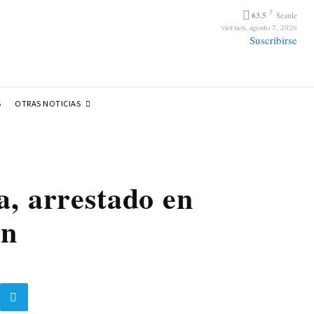
F
63.5
Seattle
viernes, agosto 7, 2026
Suscribirse
OTRAS NOTICIAS
S
a, arrestado en
ón