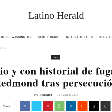
Latino Herald
INTERNACIONAL
TADO DE WASHINGTON
ESTADOS UNIDOS
DEPORTE
ución
Local
o y con historial de fug
edmond tras persecuci
Por
Redacción
-
9 de abril de 2025
Cuota