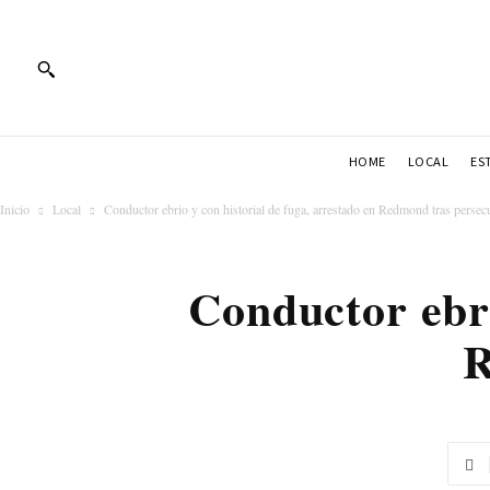
HOME
LOCAL
ES
Inicio
Local
Conductor ebrio y con historial de fuga, arrestado en Redmond tras persec
Conductor ebri
R