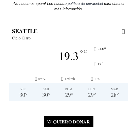
¡No hacemos spam! Lee nuestra
política de privacidad
para obtener
más información.
SEATTLE
Cielo Claro
°
21.8
°
19.3
C
°
17
69 %
1.9kmh
1 %
VIE
SÁB
DOM
LUN
MAR
30
°
30
°
29
°
29
°
28
°
🤍 QUIERO DONAR