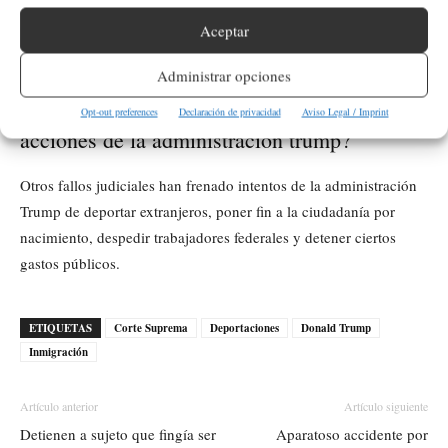
había invocado desde la Segunda Guerra Mundial y su uso actual
ha generado tensiones sobre el debido proceso y la
Aceptar
independencia judicial.
Administrar opciones
¿Qué otros fallos judiciales han frenado las
Opt-out preferences
Declaración de privacidad
Aviso Legal / Imprint
acciones de la administración trump?
Otros fallos judiciales han frenado intentos de la administración
Trump de deportar extranjeros, poner fin a la ciudadanía por
nacimiento, despedir trabajadores federales y detener ciertos
gastos públicos.
ETIQUETAS
Corte Suprema
Deportaciones
Donald Trump
Inmigración
Artículo anterior
Artículo siguiente
Detienen a sujeto que fingía ser
Aparatoso accidente por