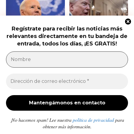
Regístrate para recibir las noticias más
relevantes directamente en tu bandeja de
Hunter Biden habla del cáncer de
Qué saber del nuevo intento de
su padre que avanzó hasta...
Trump de limitar la ciudadanía...
entrada, todos los días, ¡ES GRATIS!
América Latina
Milei acusa sin pruebas a Brasil, México y
demócratas de impulsar una campaña contra...
Jose Luis Gonzalez
-
27 de julio de 2026
Enfermedades crónicas y diarrea van en aumento
en comunidades afectadas por los sismos en...
Redacción
-
10 de julio de 2026
¡No hacemos spam! Lee nuestra
política de privacidad
para
obtener más información.