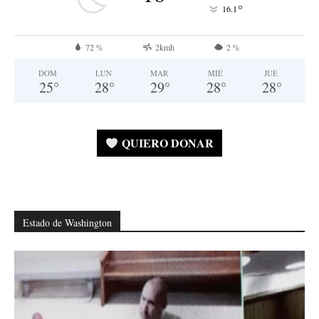
°
16.1
72 %
2kmh
2 %
DOM
LUN
MAR
MIÉ
JUE
25
°
28
°
29
°
28
°
28
°
QUIERO DONAR
Estado de Washington