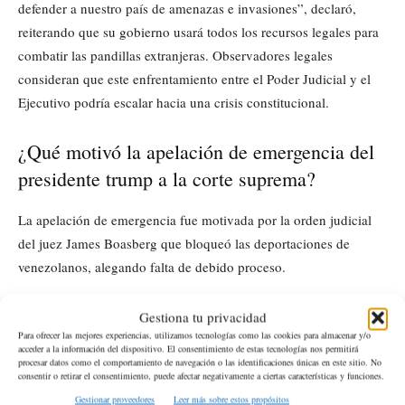
defender a nuestro país de amenazas e invasiones”, declaró,
reiterando que su gobierno usará todos los recursos legales para
combatir las pandillas extranjeras. Observadores legales
consideran que este enfrentamiento entre el Poder Judicial y el
Ejecutivo podría escalar hacia una crisis constitucional.
¿Qué motivó la apelación de emergencia del
presidente trump a la corte suprema?
La apelación de emergencia fue motivada por la orden judicial
del juez James Boasberg que bloqueó las deportaciones de
venezolanos, alegando falta de debido proceso.
¿Por qué se considera controvertida la ley de
Gestiona tu privacidad
Para ofrecer las mejores experiencias, utilizamos tecnologías como las cookies para almacenar y/o
enemigos extranjeros?
acceder a la información del dispositivo. El consentimiento de estas tecnologías nos permitirá
procesar datos como el comportamiento de navegación o las identificaciones únicas en este sitio. No
consentir o retirar el consentimiento, puede afectar negativamente a ciertas características y funciones.
La Ley de Enemigos Extranjeros es controvertida porque no se
Gestionar proveedores
Leer más sobre estos propósitos