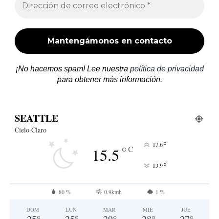
¡No hacemos spam! Lee nuestra
política de privacidad
para obtener más información.
SEATTLE
Cielo Claro
°
17.6
°
C
15.5
°
13.9
80 %
0.9kmh
1 %
DOM
LUN
MAR
MIÉ
JUE