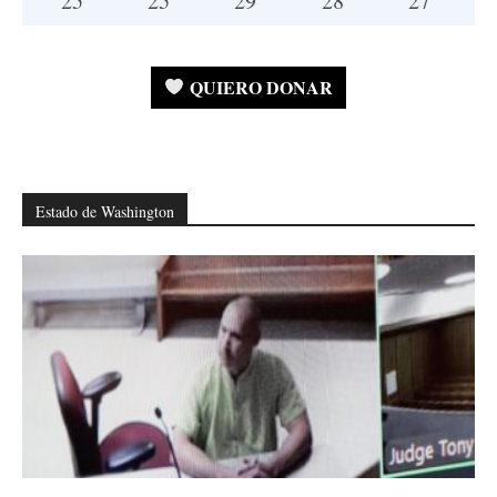
25
°
25
°
29
°
28
°
27
°
QUIERO DONAR
Estado de Washington