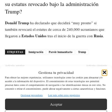
su estatus revocado bajo la administración
Trump?
Donald Trump
ha declarado que decidirá “muy pronto” si
también revocará el estatus de cerca de 240,000 ucranianos que
Estados Unidos
Rusia
llegaron a
tras el inicio de la guerra con
.
ETIQUETAS
Inmigración
Parole humanitario
Trump
Artículo anterior
Artículo siguiente
Gestiona tu privacidad
Proyecto de Ley 1457:
A los 76 años fallece George
Monitoreo Electrónico para
Foreman, leyenda del boxeo
Para ofrecer las mejores experiencias, utilizamos tecnologías como las cookies para almacenar y/o
acceder a la información del dispositivo. El consentimiento de estas tecnologías nos permitirá
Depredadores Sexuales en
procesar datos como el comportamiento de navegación o las identificaciones únicas en este sitio. No
Washington
consentir o retirar el consentimiento, puede afectar negativamente a ciertas características y funciones.
Gestionar proveedores
Leer más sobre estos propósitos
Aceptar
Artículos relacionados
Más del autor