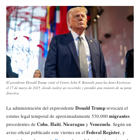
El presidente Donald Trump visitó el Centro John F. Kennedy para las Artes Escénicas
el 17 de marzo de 2025, donde realizó un recorrido y presidió una reunión de su junta
directiva.
Donald Trump
La administración del expresidente
revocará el
migrantes
estatus legal temporal de aproximadamente 530,000
Cuba
Haití
Nicaragua
Venezuela
procedentes de
,
,
y
. Según un
Federal Register
aviso oficial publicado este viernes en el
, y