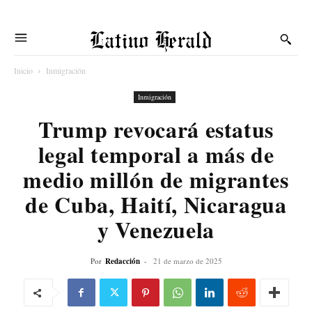
Latino Herald
Inicio
Inmigración
Inmigración
Trump revocará estatus
legal temporal a más de
medio millón de migrantes
de Cuba, Haití, Nicaragua
y Venezuela
Por
Redacción
-
21 de marzo de 2025