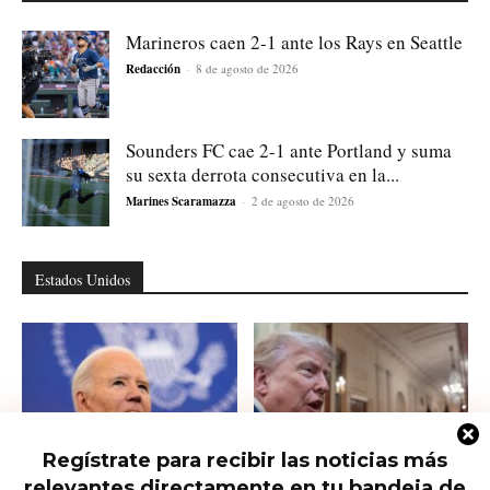
Marineros caen 2-1 ante los Rays en Seattle
Redacción
-
8 de agosto de 2026
Sounders FC cae 2-1 ante Portland y suma
su sexta derrota consecutiva en la...
Marines Scaramazza
-
2 de agosto de 2026
Estados Unidos
Regístrate para recibir las noticias más
relevantes directamente en tu bandeja de
Hunter Biden habla del cáncer de
Qué saber del nuevo intento de