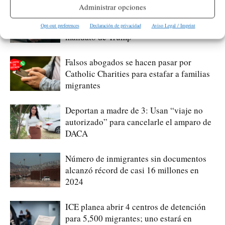
Administrar opciones
ICE rompe record de dentenciones en
julio: El nivel más alto durante el segundo
Opt-out preferences
Declaración de privacidad
Aviso Legal / Imprint
mandato de Trump
Falsos abogados se hacen pasar por
Catholic Charities para estafar a familias
migrantes
Deportan a madre de 3: Usan “viaje no
autorizado” para cancelarle el amparo de
DACA
Número de inmigrantes sin documentos
alcanzó récord de casi 16 millones en
2024
ICE planea abrir 4 centros de detención
para 5,500 migrantes; uno estará en