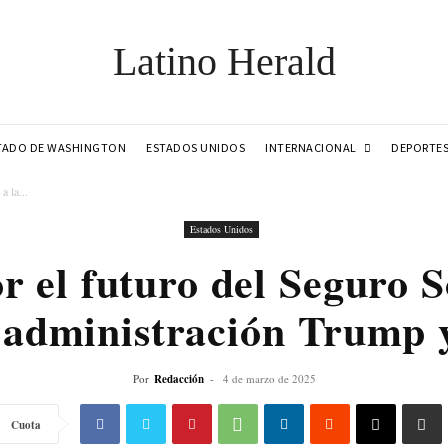
Latino Herald
INTERNACIONAL
TADO DE WASHINGTON
ESTADOS UNIDOS
DEPORTE
a la...
Estados Unidos
 el futuro del Seguro S
la administración Trump
Por
Redacción
-
4 de marzo de 2025
Cuota