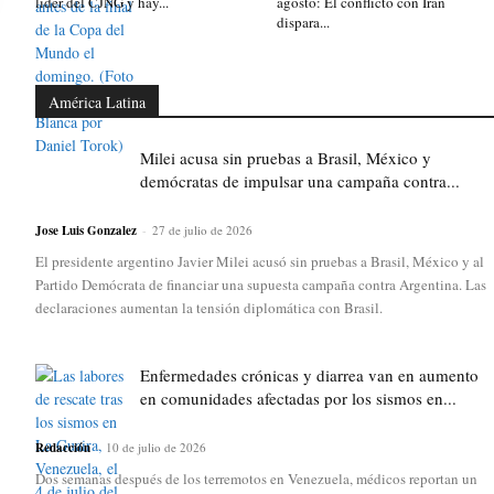
líder del CJNG y hay...
agosto: El conflicto con Irán
dispara...
América Latina
Milei acusa sin pruebas a Brasil, México y
demócratas de impulsar una campaña contra...
Jose Luis Gonzalez
-
27 de julio de 2026
El presidente argentino Javier Milei acusó sin pruebas a Brasil, México y al
Partido Demócrata de financiar una supuesta campaña contra Argentina. Las
declaraciones aumentan la tensión diplomática con Brasil.
Enfermedades crónicas y diarrea van en aumento
en comunidades afectadas por los sismos en...
Redacción
-
10 de julio de 2026
Dos semanas después de los terremotos en Venezuela, médicos reportan un