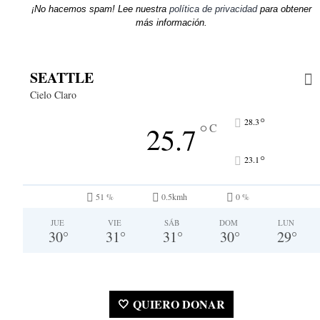
¡No hacemos spam! Lee nuestra
política de privacidad
para obtener
más información.
SEATTLE
Cielo Claro
°
28.3
°
25.7
C
°
23.1
51 %
0.5kmh
0 %
JUE
VIE
SÁB
DOM
LUN
30
°
31
°
31
°
30
°
29
°
🤍 QUIERO DONAR