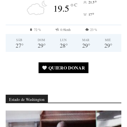
°
21.5
°
C
19.5
°
17
72 %
0.9kmh
23 %
SÁB
DOM
LUN
MAR
MIÉ
27
°
29
°
28
°
29
°
29
°
QUIERO DONAR
Estado de Washington