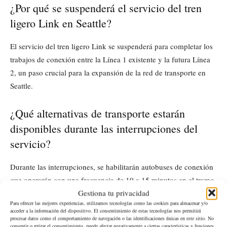
¿Por qué se suspenderá el servicio del tren
ligero Link en Seattle?
El servicio del tren ligero Link se suspenderá para completar los
trabajos de conexión entre la Línea 1 existente y la futura Línea
2, un paso crucial para la expansión de la red de transporte en
Seattle.
¿Qué alternativas de transporte estarán
disponibles durante las interrupciones del
servicio?
Durante las interrupciones, se habilitarán autobuses de conexión
que operarán con una frecuencia de 10 a 15 minutos en el tramo
Gestiona tu privacidad
afectado entre las estaciones Capitol Hill y SODO.
Para ofrecer las mejores experiencias, utilizamos tecnologías como las cookies para almacenar y/o
acceder a la información del dispositivo. El consentimiento de estas tecnologías nos permitirá
¿Dónde puedo encontrar asistencia o
procesar datos como el comportamiento de navegación o las identificaciones únicas en este sitio. No
consentir o retirar el consentimiento, puede afectar negativamente a ciertas características y funciones.