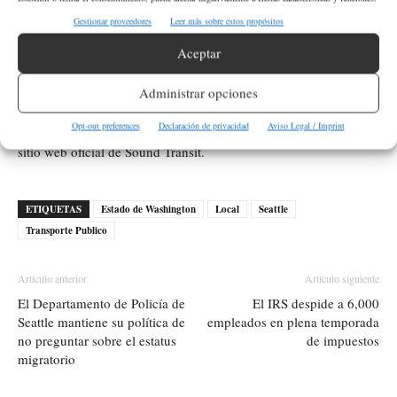
información adicional sobre estas
Gestionar proveedores
Leer más sobre estos propósitos
interrupciones?
Aceptar
Puede solicitar asistencia al personal de Sound Transit disponible
Administrar opciones
en las plataformas, o contactarlos llamando o enviando un
Opt-out preferences
Declaración de privacidad
Aviso Legal / Imprint
mensaje de texto al (206) 398-5268. También puede visitar el
sitio web oficial de Sound Transit.
ETIQUETAS
Estado de Washington
Local
Seattle
Transporte Publico
Artículo anterior
Artículo siguiente
El Departamento de Policía de
El IRS despide a 6,000
Seattle mantiene su política de
empleados en plena temporada
no preguntar sobre el estatus
de impuestos
migratorio