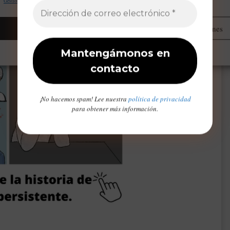
Gestionar proveedores
Leer más sobre estos propósitos
Aceptar
Administrar opciones
Opt-out preferences
Declaración de privacidad
Aviso Legal / Imprint
¡No hacemos spam! Lee nuestra
política de privacidad
para obtener más información.