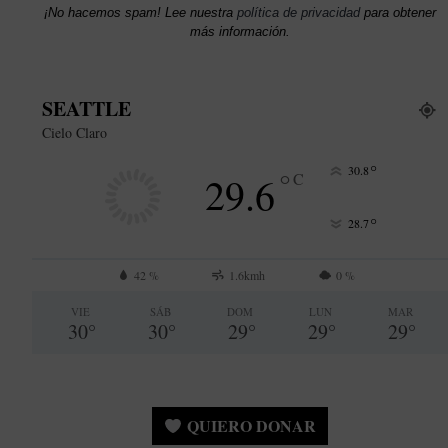
¡No hacemos spam! Lee nuestra
política de privacidad
para obtener
más información.
SEATTLE
Cielo Claro
°
30.8
°
29.6
C
°
28.7
42 %
1.6kmh
0 %
VIE
SÁB
DOM
LUN
MAR
30
°
30
°
29
°
29
°
29
°
QUIERO DONAR