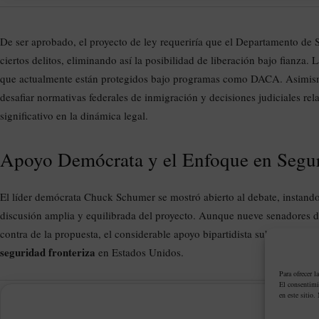
De ser aprobado, el proyecto de ley requeriría que el Departamento de
ciertos delitos, eliminando así la posibilidad de liberación bajo fianza
que actualmente están protegidos bajo programas como DACA. Asimismo, 
desafiar normativas federales de inmigración y decisiones judiciales re
significativo en la dinámica legal.
Apoyo Demócrata y el Enfoque en Segur
El líder demócrata Chuck Schumer se mostró abierto al debate, instando
discusión amplia y equilibrada del proyecto. Aunque nueve senadores 
contra de la propuesta, el considerable apoyo bipartidista subraya la cre
seguridad fronteriza
en Estados Unidos.
Para ofrecer l
El consentimi
en este sitio.
PUBLIC