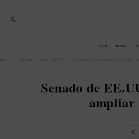
HOME
LOCAL
ES
Inicio
Inmigración
Senado de EE.UU. impulsa reforma migratoria que busca ampliar det
Senado de EE.UU
ampliar 