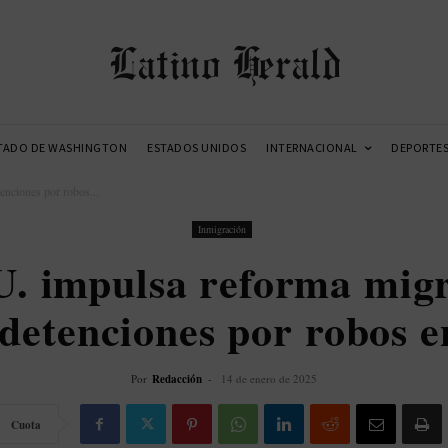
Latino Herald
TADO DE WASHINGTON
ESTADOS UNIDOS
INTERNACIONAL
DEPORTE
enciones por robos...
Inmigración
. impulsa reforma migr
detenciones por robos e
Por
Redacción
-
14 de enero de 2025
Cuota