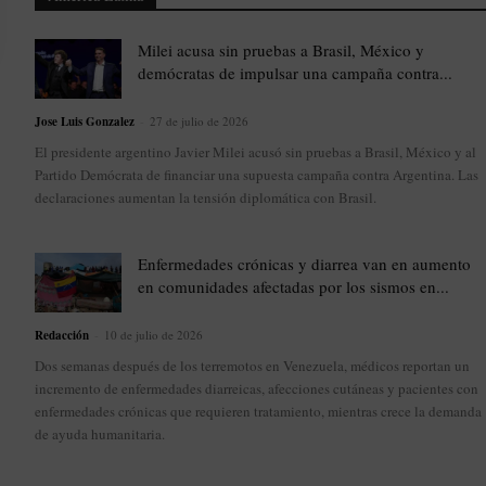
Milei acusa sin pruebas a Brasil, México y
demócratas de impulsar una campaña contra...
Jose Luis Gonzalez
-
27 de julio de 2026
El presidente argentino Javier Milei acusó sin pruebas a Brasil, México y al
Partido Demócrata de financiar una supuesta campaña contra Argentina. Las
declaraciones aumentan la tensión diplomática con Brasil.
Enfermedades crónicas y diarrea van en aumento
en comunidades afectadas por los sismos en...
Redacción
-
10 de julio de 2026
Dos semanas después de los terremotos en Venezuela, médicos reportan un
incremento de enfermedades diarreicas, afecciones cutáneas y pacientes con
enfermedades crónicas que requieren tratamiento, mientras crece la demanda
de ayuda humanitaria.