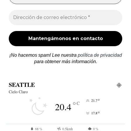
¡No hacemos spam! Lee nuestra
política de privacidad
para obtener más información.
SEATTLE
Cielo Claro
°
21.7
°
C
20.4
°
17.8
68 %
0.5kmh
0 %