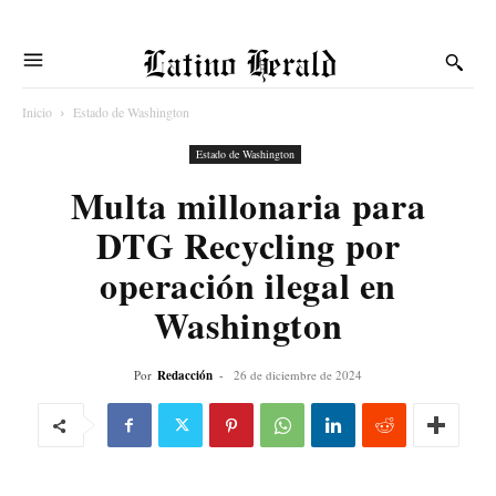
Latino Herald
Inicio
Estado de Washington
Estado de Washington
Multa millonaria para
DTG Recycling por
operación ilegal en
Washington
Por
Redacción
-
26 de diciembre de 2024