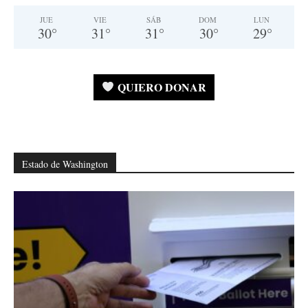
JUE
VIE
SÁB
DOM
LUN
30
°
31
°
31
°
30
°
29
°
QUIERO DONAR
Estado de Washington