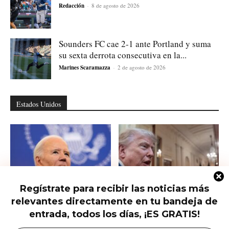
Redacción
-
8 de agosto de 2026
Sounders FC cae 2-1 ante Portland y suma
su sexta derrota consecutiva en la...
Marines Scaramazza
-
2 de agosto de 2026
Estados Unidos
Regístrate para recibir las noticias más
relevantes directamente en tu bandeja de
Hunter Biden habla del cáncer de
Qué saber del nuevo intento de
su padre que avanzó hasta...
Trump de limitar la ciudadanía...
entrada, todos los días, ¡ES GRATIS!