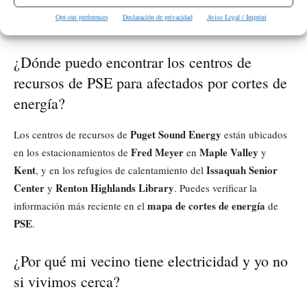
90%
Puget Sound Energy
Cerca del
de los clientes de
afectados
Opt-out preferences
Declaración de privacidad
Aviso Legal / Imprint
por la tormenta ya cuentan con servicio eléctrico.
¿Dónde puedo encontrar los centros de
recursos de PSE para afectados por cortes de
energía?
Puget Sound Energy
Los centros de recursos de
están ubicados
Fred Meyer
Maple Valley
en los estacionamientos de
en
y
Kent
Issaquah Senior
, y en los refugios de calentamiento del
Center
Renton Highlands Library
y
. Puedes verificar la
mapa de cortes de energía
información más reciente en el
de
PSE
.
¿Por qué mi vecino tiene electricidad y yo no
si vivimos cerca?