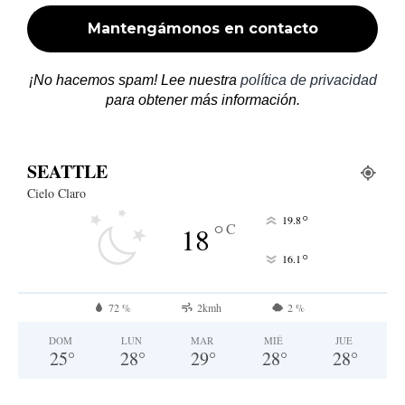
¡No hacemos spam! Lee nuestra
política de privacidad
para obtener más información.
SEATTLE
Cielo Claro
°
19.8
°
C
18
°
16.1
72 %
2kmh
2 %
DOM
LUN
MAR
MIÉ
JUE
25
°
28
°
29
°
28
°
28
°