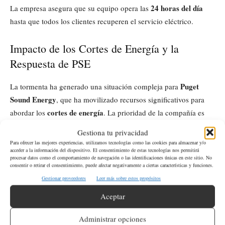
24 horas del día
La empresa asegura que su equipo opera las
hasta que todos los clientes recuperen el servicio eléctrico.
Impacto de los Cortes de Energía y la
Respuesta de PSE
Puget
La tormenta ha generado una situación compleja para
Sound Energy
, que ha movilizado recursos significativos para
cortes de energía
abordar los
. La prioridad de la compañía es
garantizar la seguridad y el bienestar de sus clientes, ofreciendo
Gestiona tu privacidad
puntos de apoyo y manteniendo una comunicación constante a
Para ofrecer las mejores experiencias, utilizamos tecnologías como las cookies para almacenar y/o
acceder a la información del dispositivo. El consentimiento de estas tecnologías nos permitirá
través de su mapa de cortes. La fase actual de reparación destaca
procesar datos como el comportamiento de navegación o las identificaciones únicas en este sitio. No
la complejidad de las redes de distribución locales.
consentir o retirar el consentimiento, puede afectar negativamente a ciertas características y funciones.
Gestionar proveedores
Leer más sobre estos propósitos
¿Qué porcentaje de clientes de Puget Sound
Aceptar
Energy ya tienen electricidad?
Administrar opciones