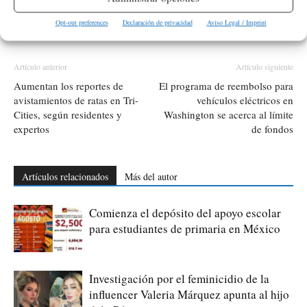
Opt-out preferences
Declaración de privacidad
Aviso Legal / Imprint
ETIQUETAS
AMLO
México
Senado
Artículo anterior
Artículo siguiente
Aumentan los reportes de
El programa de reembolso para
avistamientos de ratas en Tri-
vehículos eléctricos en
Cities, según residentes y
Washington se acerca al límite
expertos
de fondos
Artículos relacionados
Más del autor
Comienza el depósito del apoyo escolar
para estudiantes de primaria en México
Investigación por el feminicidio de la
influencer Valeria Márquez apunta al hijo