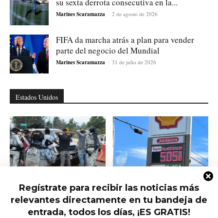
su sexta derrota consecutiva en la...
Marines Scaramazza
-
2 de agosto de 2026
FIFA da marcha atrás a plan para vender
parte del negocio del Mundial
Marines Scaramazza
-
31 de julio de 2026
Estados Unidos
Regístrate para recibir las noticias más
Ofrecen 25 millones por el nuevo
Las petroleras siguen haciendo su
relevantes directamente en tu bandeja de
líder del CJNG y hay...
agosto: El conflicto con Irán
dispara...
entrada, todos los días, ¡ES GRATIS!