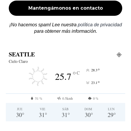
¡No hacemos spam! Lee nuestra
política de privacidad
para obtener más información.
SEATTLE
Cielo Claro
°
28.3
°
C
25.7
°
23.1
51 %
0.5kmh
0 %
JUE
VIE
SÁB
DOM
LUN
30
°
31
°
31
°
30
°
29
°