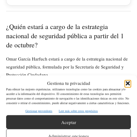
¿Quién estará a cargo de la estrategia
nacional de seguridad pública a partir del 1
de octubre?
Omar García Harfuch estará a cargo de la estrategia nacional de
seguridad pública, formulada por la Secretaría de Seguridad y
Protección Ciudadana.
Gestiona tu privacidad
¿Qué ocurrirá con el personal de la extinta
Para ofrecer las mejores experiencias, utilizamos tecnologías como las cookies para almacenar y/o
acceder a la información del dispositivo. El consentimiento de estas tecnologías nos permitirá
Policía Federal?
procesar datos como el comportamiento de navegación o las identificaciones únicas en este sitio. No
consentir o retirar el consentimiento, puede afectar negativamente a ciertas características y funciones.
Gestionar proveedores
Leer más sobre estos propósitos
El personal de la extinta Policía Federal será transferido a la
Aceptar
Secretaría de Seguridad Pública, conservando sus derechos
laborales.
Administrar opciones