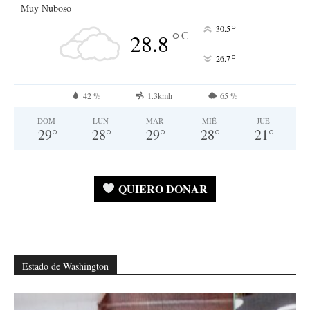
Muy Nuboso
°
30.5
°
C
28.8
°
26.7
42 %
1.3kmh
65 %
DOM
LUN
MAR
MIÉ
JUE
29
°
28
°
29
°
28
°
21
°
QUIERO DONAR
Estado de Washington