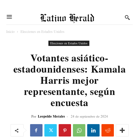
Latino Herald
Inicio
Elecciones en Estados Unidos
Elecciones en Estados Unidos
Votantes asiático-
estadounidenses: Kamala
Harris mejor
representante, según
encuesta
Por
Leopoldo Morales
-
24 de septiembre de 2024