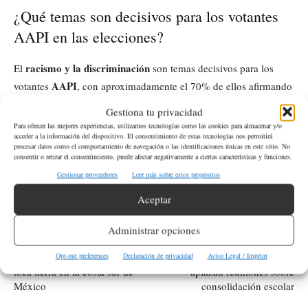
¿Qué temas son decisivos para los votantes
AAPI en las elecciones?
racismo y la discriminación
El
son temas decisivos para los
AAPI
votantes
, con aproximadamente el 70% de ellos afirmando
que no apoyarían a un candidato que no comparta su visión
Gestiona tu privacidad
motivación
sobre estos asuntos, lo que influye directamente en la
Para ofrecer las mejores experiencias, utilizamos tecnologías como las cookies para almacenar y/o
acceder a la información del dispositivo. El consentimiento de estas tecnologías nos permitirá
del voto
.
procesar datos como el comportamiento de navegación o las identificaciones únicas en este sitio. No
consentir o retirar el consentimiento, puede afectar negativamente a ciertas características y funciones.
Gestionar proveedores
Leer más sobre estos propósitos
ETIQUETAS
Donald Trump
Elecciones en Estados Unidos
Aceptar
Kamala Harris
USA
Administrar opciones
Artículo anterior
Artículo siguiente
Opt-out preferences
Declaración de privacidad
Aviso Legal / Imprint
Huracán John de categoría 3
Escuelas públicas de Seattle
toca tierra en la costa sur de
aplazan reuniones sobre
México
consolidación escolar