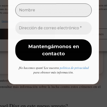
as mejores experiencias, utilizamos tecnologías como las cookies para almacenar y/o acceder a la información del
ento de estas tecnologías nos permitirá procesar datos como el comportamiento de navegación o las identificaci
 No consentir o retirar el consentimiento, puede afectar negativamente a ciertas características y funciones.
Gestionar proveedores
Leer más sobre estos propósitos
Aceptar
Administrar opciones
Opt-out preferences
Declaración de privacidad
Aviso Legal / Imprint
¡No hacemos spam! Lee nuestra
política de privacidad
para obtener más información.
s autoridades continúan su investigación sobre su presunta
onsultar más información sobre la lucha contra estos crímenes en el
hael Díaz en este nuevo arresto?