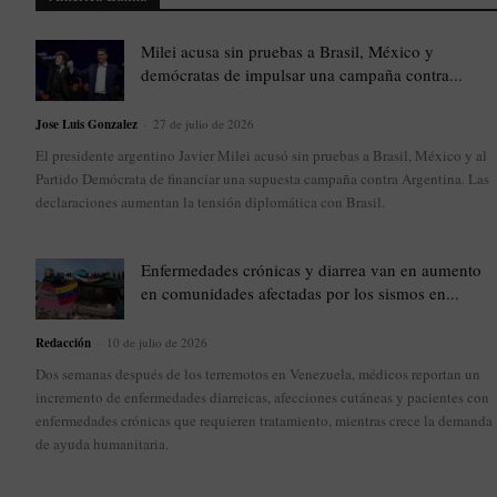
Milei acusa sin pruebas a Brasil, México y
demócratas de impulsar una campaña contra...
Jose Luis Gonzalez
-
27 de julio de 2026
El presidente argentino Javier Milei acusó sin pruebas a Brasil, México y al
Partido Demócrata de financiar una supuesta campaña contra Argentina. Las
declaraciones aumentan la tensión diplomática con Brasil.
Enfermedades crónicas y diarrea van en aumento
en comunidades afectadas por los sismos en...
Redacción
-
10 de julio de 2026
Dos semanas después de los terremotos en Venezuela, médicos reportan un
incremento de enfermedades diarreicas, afecciones cutáneas y pacientes con
enfermedades crónicas que requieren tratamiento, mientras crece la demanda
de ayuda humanitaria.