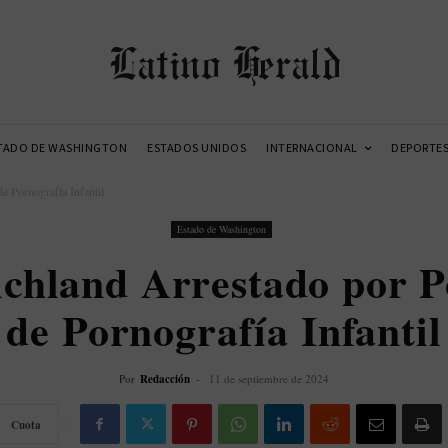
Latino Herald
TADO DE WASHINGTON
ESTADOS UNIDOS
INTERNACIONAL
DEPORTE
e Pornografía Infantil
Estado de Washington
chland Arrestado por P
de Pornografía Infantil
Por
Redacción
-
11 de septiembre de 2024
Cuota