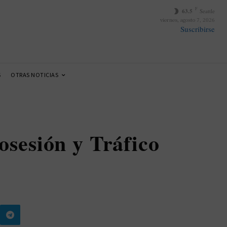
F
63.5
Seattle
viernes, agosto 7, 2026
Suscribirse
S
OTRAS NOTICIAS
osesión y Tráfico