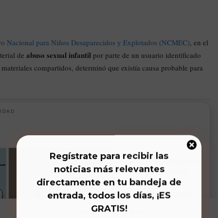
ro Nacional para Niños Desaparecidos y Explotados (NCMEC)
, en el
abuso sexual infantil
terial de
por parte de un usuario identificado
s materiales compartidos, determinó que existía causa probable para
IDAD
Regístrate para recibir las
noticias más relevantes
directamente en tu bandeja de
entrada, todos los días, ¡ES
GRATIS!
Gestiona tu privacidad