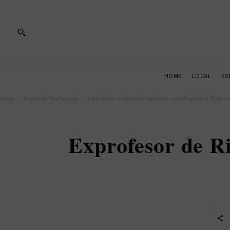
HOME
LOCAL
ES
Inicio
Estado de Washington
Exprofesor de Richland Arrestado por Posesión y Tráfico d
Exprofesor de Ri