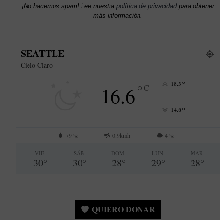
¡No hacemos spam! Lee nuestra
política de privacidad
para obtener
más información.
SEATTLE
Cielo Claro
°
18.3
°
16.6
C
°
14.8
79 %
0.9kmh
4 %
VIE
SÁB
DOM
LUN
MAR
30
°
30
°
28
°
29
°
28
°
QUIERO DONAR