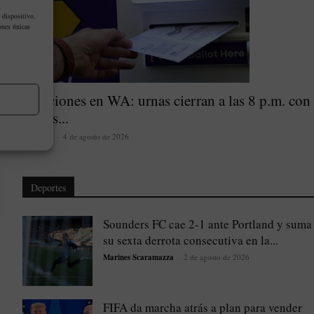
 dispositivo.
ones únicas
Elecciones en WA: urnas cierran a las 8 p.m. con
varios...
latinoher
-
4 de agosto de 2026
Deportes
Sounders FC cae 2-1 ante Portland y suma
su sexta derrota consecutiva en la...
Marines Scaramazza
-
2 de agosto de 2026
FIFA da marcha atrás a plan para vender