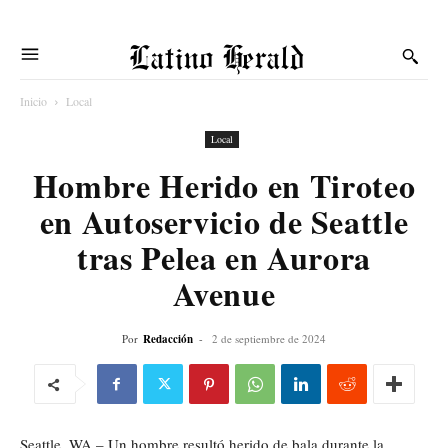
Latino Herald
Inicio
Local
Local
Hombre Herido en Tiroteo
en Autoservicio de Seattle
tras Pelea en Aurora
Avenue
Por
Redacción
-
2 de septiembre de 2024
Seattle, WA – Un hombre resultó herido de bala durante la