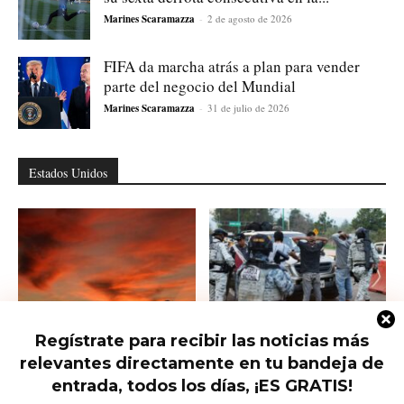
Marines Scaramazza
-
2 de agosto de 2026
FIFA da marcha atrás a plan para vender
parte del negocio del Mundial
Marines Scaramazza
-
31 de julio de 2026
Estados Unidos
Regístrate para recibir las noticias más
Trump presiona al Senado para
Ofrecen 25 millones por el nuevo
relevantes directamente en tu bandeja de
aprobar el horario de verano
líder del CJNG
permanente...
entrada, todos los días, ¡ES GRATIS!