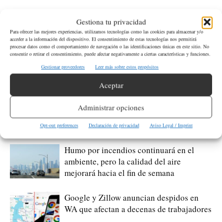
Gestiona tu privacidad
ETIQUETAS
Local
Seattle
Sucesos
Para ofrecer las mejores experiencias, utilizamos tecnologías como las cookies para almacenar y/o
acceder a la información del dispositivo. El consentimiento de estas tecnologías nos permitirá
procesar datos como el comportamiento de navegación o las identificaciones únicas en este sitio. No
consentir o retirar el consentimiento, puede afectar negativamente a ciertas características y funciones.
Artículo anterior
Artículo siguiente
Gestionar proveedores
Leer más sobre estos propósitos
Estados Unidos Confisca Avión
Ejército de Israel Encuentra
al Presidente de Venezuela
Cuerpos de Seis Rehenes en
Aceptar
Nicolás Maduro
Túnel de Hamás en Gaza
Administrar opciones
Artículos relacionados
Más del autor
Opt-out preferences
Declaración de privacidad
Aviso Legal / Imprint
Humo por incendios continuará en el
ambiente, pero la calidad del aire
mejorará hacia el fin de semana
Google y Zillow anuncian despidos en
WA que afectan a decenas de trabajadores