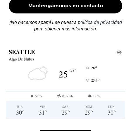
¡No hacemos spam! Lee nuestra
política de privacidad
para obtener más información.
SEATTLE
Algo De Nubes
°
26
°
C
25
°
23.4
58 %
0.3kmh
12 %
JUE
VIE
SÁB
DOM
LUN
30
°
31
°
29
°
29
°
30
°