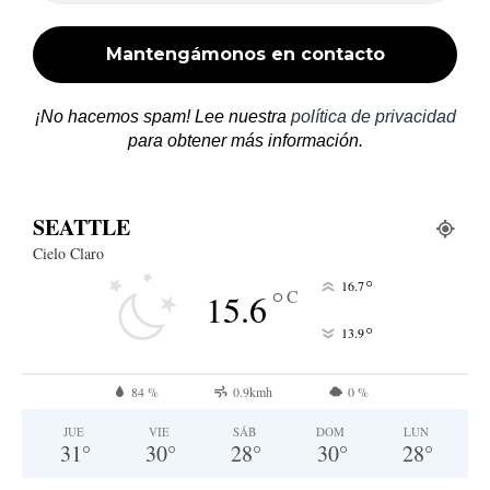
¡No hacemos spam! Lee nuestra
política de privacidad
para obtener más información.
SEATTLE
Cielo Claro
°
16.7
°
C
15.6
°
13.9
84 %
0.9kmh
0 %
JUE
VIE
SÁB
DOM
LUN
31
°
30
°
28
°
30
°
28
°