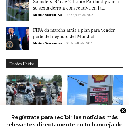
Sounders FC cae 2-1 ante Portland y suma
su sexta derrota consecutiva en la...
Marines Scaramazza
-
2 de agosto de 2026
FIFA da marcha atrás a plan para vender
parte del negocio del Mundial
Marines Scaramazza
-
31 de julio de 2026
Estados Unidos
Regístrate para recibir las noticias más
Ofrecen 25 millones por el nuevo
Las petroleras siguen haciendo su
relevantes directamente en tu bandeja de
líder del CJNG
agosto: El conflicto con Irán