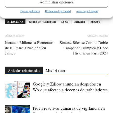
Administrar opciones
tiroteo en Parkland
tienen información sobre el
.
Opt-out preferences
Declaración de privacidad
Aviso Legal / Imprint
ETIQUETAS
Estado de Washington
Local
Parkland
Sucesos
Artículo anterior
Artículo siguiente
Incautan Millones a Elementos
Simone Biles se Corona Doble
de la Guardia Nacional en
Campeona Olímpica y Hace
Jalisco
Historia en París 2024
Artículos relacionados
Más del autor
Google y Zillow anuncian despidos en
WA que afectan a decenas de trabajadores
Piden reactivar cámaras de vigilancia en