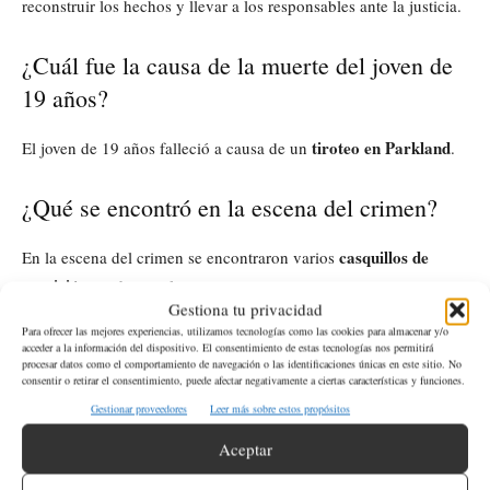
reconstruir los hechos y llevar a los responsables ante la justicia.
¿Cuál fue la causa de la muerte del joven de
19 años?
tiroteo en Parkland
El joven de 19 años falleció a causa de un
.
¿Qué se encontró en la escena del crimen?
casquillos de
En la escena del crimen se encontraron varios
munición
usada y real.
Gestiona tu privacidad
Para ofrecer las mejores experiencias, utilizamos tecnologías como las cookies para almacenar y/o
¿Cómo pueden los ciudadanos ayudar en la
acceder a la información del dispositivo. El consentimiento de estas tecnologías nos permitirá
procesar datos como el comportamiento de navegación o las identificaciones únicas en este sitio. No
investigación?
consentir o retirar el consentimiento, puede afectar negativamente a ciertas características y funciones.
Gestionar proveedores
Leer más sobre estos propósitos
Los ciudadanos pueden ayudar en la investigación contactando
Aceptar
al Departamento del Sheriff del Condado de Pierce (PCSD) o
haciendo una denuncia anónima a través de Crime Stoppers, si