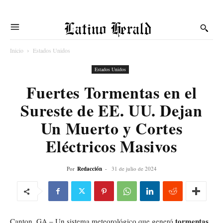
Latino Herald
Inicio
Estados Unidos
Estados Unidos
Fuertes Tormentas en el
Sureste de EE. UU. Dejan
Un Muerto y Cortes
Eléctricos Masivos
Por
Redacción
-
31 de julio de 2024
tormentas
Canton, GA – Un sistema meteorológico que generó