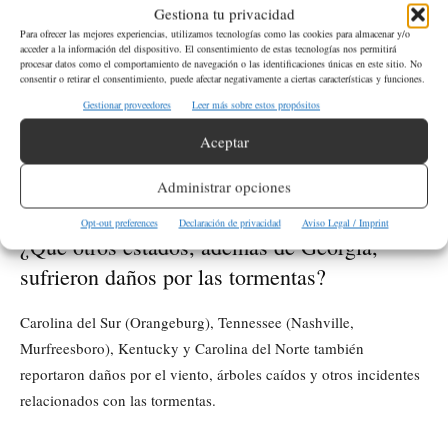
condado de Cherokee.
Gestiona tu privacidad
Para ofrecer las mejores experiencias, utilizamos tecnologías como las cookies para almacenar y/o
acceder a la información del dispositivo. El consentimiento de estas tecnologías nos permitirá
¿Cuántos clientes se vieron afectados por los
procesar datos como el comportamiento de navegación o las identificaciones únicas en este sitio. No
consentir o retirar el consentimiento, puede afectar negativamente a ciertas características y funciones.
cortes de energía inicialmente en Georgia?
Gestionar proveedores
Leer más sobre estos propósitos
Inicialmente, más de 200,000 clientes en Georgia se quedaron
Aceptar
sin electricidad la noche del martes, aunque la cifra disminuyó a
Administrar opciones
30,000 para el miércoles por la mañana.
Opt-out preferences
Declaración de privacidad
Aviso Legal / Imprint
¿Qué otros estados, además de Georgia,
sufrieron daños por las tormentas?
Carolina del Sur (Orangeburg), Tennessee (Nashville,
Murfreesboro), Kentucky y Carolina del Norte también
reportaron daños por el viento, árboles caídos y otros incidentes
relacionados con las tormentas.