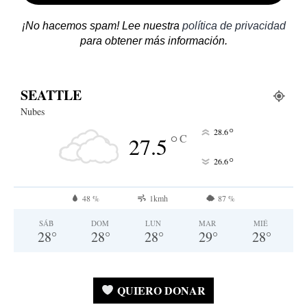
¡No hacemos spam! Lee nuestra
política de privacidad
para obtener más información.
SEATTLE
Nubes
°
28.6
°
C
27.5
°
26.6
48 %
1kmh
87 %
SÁB
DOM
LUN
MAR
MIÉ
28
°
28
°
28
°
29
°
28
°
QUIERO DONAR