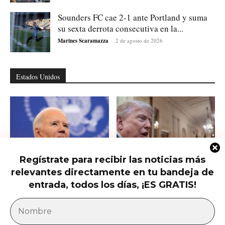
Sounders FC cae 2-1 ante Portland y suma
su sexta derrota consecutiva en la...
Marines Scaramazza
-
2 de agosto de 2026
Estados Unidos
Regístrate para recibir las noticias más
relevantes directamente en tu bandeja de
Hunter Biden habla del cáncer de
Qué saber del nuevo intento de
su padre que avanzó hasta...
Trump de limitar la ciudadanía...
entrada, todos los días, ¡ES GRATIS!
América Latina