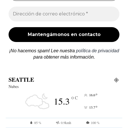
¡No hacemos spam! Lee nuestra
política de privacidad
para obtener más información.
SEATTLE
Nubes
°
16.6
°
C
15.3
°
13.7
85 %
0.9kmh
100 %