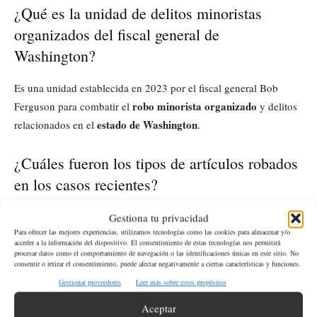
¿Qué es la unidad de delitos minoristas
organizados del fiscal general de
Washington?
Es una unidad establecida en 2023 por el fiscal general Bob
robo minorista organizado
Ferguson para combatir el
y delitos
estado de Washington
relacionados en el
.
¿Cuáles fueron los tipos de artículos robados
en los casos recientes?
Los artículos robados incluyeron motores de embarcaciones
Gestiona tu privacidad
Para ofrecer las mejores experiencias, utilizamos tecnologías como las cookies para almacenar y/o
fuera de borda (por Victor J. Matt) y productos alcohólicos de
acceder a la información del dispositivo. El consentimiento de estas tecnologías nos permitirá
alta gama (por Jerrell Davis y Tahj Franklin).
procesar datos como el comportamiento de navegación o las identificaciones únicas en este sitio. No
consentir o retirar el consentimiento, puede afectar negativamente a ciertas características y funciones.
Gestionar proveedores
Leer más sobre estos propósitos
¿Qué penas enfrentan los acusados si son
Aceptar
condenados?