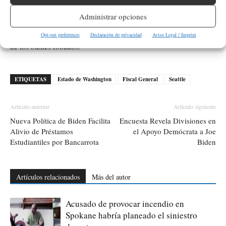
Administrar opciones
Los acusados podrían enfrentar hasta 10 años de prisión y una
multa de $20,000 por cada cargo, además de la restitución total
Opt-out preferences
Declaración de privacidad
Aviso Legal / Imprint
de los bienes robados.
ETIQUETAS
Estado de Washington
Fiscal General
Seattle
Artículo anterior
Artículo siguiente
Nueva Política de Biden Facilita
Encuesta Revela Divisiones en
Alivio de Préstamos
el Apoyo Demócrata a Joe
Estudiantiles por Bancarrota
Biden
Artículos relacionados
Más del autor
Acusado de provocar incendio en
Spokane habría planeado el siniestro