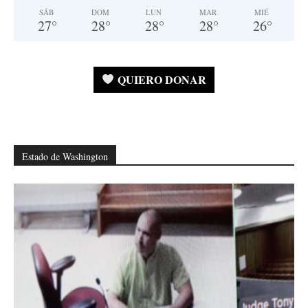
SÁB
DOM
LUN
MAR
MIÉ
27
°
28
°
28
°
28
°
26
°
QUIERO DONAR
Estado de Washington