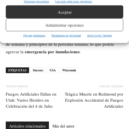
Gestionar proveedores
Leer más sobre estos propósitos
¿Se esperan más lluvias en la región de
Aceptar
Manawa?
Administrar opciones
Sí, el servicio meteorológico nacional ha advertido sobre la
Opt-out preferences
Declaración de privacidad
Aviso Legal / Imprint
posibilidad de más lluvias y tormentas eléctricas
durante el fin
de semana y principios de la próxima semana, lo que podría
emergencia por inundaciones
agravar la
.
ETIQUETAS
Sucesos
USA
Wisconsin
Artículo anterior
Artículo siguiente
Fuegos Artificiales Fallan en
Trágica Muerte en Redmond por
Utah: Varios Heridos en
Explosión Accidental de Fuegos
Celebración del 4 de Julio
Artificiales
Artículos relacionados
Más del autor