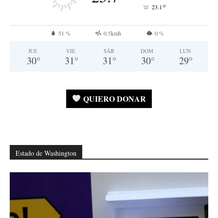
°
23.1
51 %
0.5kmh
0 %
JUE
VIE
SÁB
DOM
LUN
30
°
31
°
31
°
30
°
29
°
QUIERO DONAR
Estado de Washington