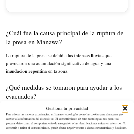
¿Cuál fue la causa principal de la ruptura de
la presa en Manawa?
intensas lluvias
La ruptura de la presa se debió a las
que
provocaron una acumulación significativa de agua y una
inundación repentina
en la zona.
¿Qué medidas se tomaron para ayudar a los
evacuados?
Gestiona tu privacidad
refugios
Se habilitaron
en una escuela secundaria y un centro
Para ofrecer las mejores experiencias, utilizamos tecnologías como las cookies para almacenar y/o
evacuadas
masónico para albergar a las personas
, y se
acceder a la información del dispositivo. El consentimiento de estas tecnologías nos permitirá
procesar datos como el comportamiento de navegación o las identificaciones únicas en este sitio. No
bloquearon las entradas a la ciudad para controlar el acceso.
consentir o retirar el consentimiento, puede afectar negativamente a ciertas características y funciones.