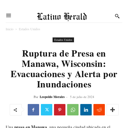
Latino Herald
Inicio
Estados Unidos
Estados Unidos
Ruptura de Presa en
Manawa, Wisconsin:
Evacuaciones y Alerta por
Inundaciones
Por
Leopoldo Morales
-
5 de julio de 2024
presa en Manawa
Una
, una pequeña ciudad ubicada en el