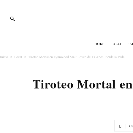
HOME
LOCAL
ES
Inicio
Local
Tiroteo Mortal en Lynnwood Mall: Joven de 13 Años Pierde la Vida
Tiroteo Mortal e
Cu