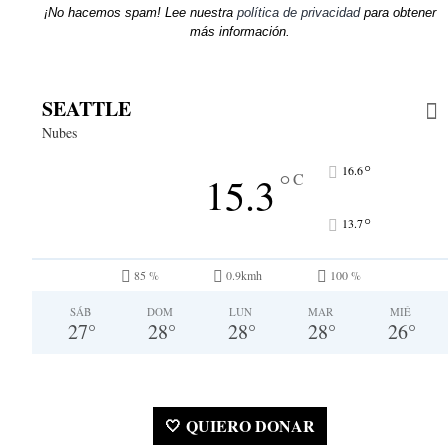
¡No hacemos spam! Lee nuestra
política de privacidad
para obtener
más información.
SEATTLE
Nubes
°
16.6
°
15.3
C
°
13.7
85 %
0.9kmh
100 %
SÁB
DOM
LUN
MAR
MIÉ
27
°
28
°
28
°
28
°
26
°
🤍 QUIERO DONAR