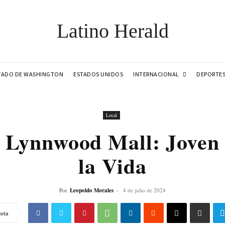
Latino Herald
INTERNACIONAL
TADO DE WASHINGTON
ESTADOS UNIDOS
DEPORTE
Local
n Lynnwood Mall: Joven 
la Vida
Por
Leopoldo Morales
-
4 de julio de 2024
ota