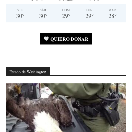
VIE
SÁB
DOM
LUN
MAR
30
°
30
°
29
°
29
°
28
°
QUIERO DONAR
Estado de Washington