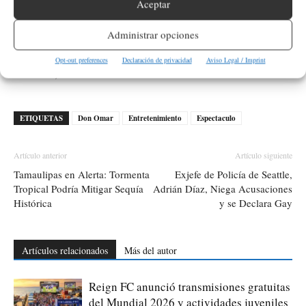
Aceptar
Puedes encontrar más información sobre la gira «Back to
Administrar opciones
Reggaetón» en los sitios de venta de boletos o en los medios
música urbana
especializados en
. Para un perfil más completo
Opt-out preferences
Declaración de privacidad
Aviso Legal / Imprint
del artista, consulta
All Music
.
ETIQUETAS
Don Omar
Entretenimiento
Espectaculo
Artículo anterior
Artículo siguiente
Tamaulipas en Alerta: Tormenta
Exjefe de Policía de Seattle,
Tropical Podría Mitigar Sequía
Adrián Díaz, Niega Acusaciones
Histórica
y se Declara Gay
Artículos relacionados
Más del autor
Reign FC anunció transmisiones gratuitas
del Mundial 2026 y actividades juveniles