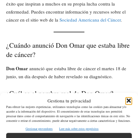
éxito que inspiran a muchos en su propia lucha contra la
enfermedad. Puedes encontrar información y recursos sobre el
cáncer en el sitio web de la
Sociedad Americana del Cáncer
.
¿Cuándo anunció Don Omar que estaba libre
de cáncer?
Don Omar
anunció que estaba libre de cáncer el martes 18 de
junio, un día después de haber revelado su diagnóstico.
¿Cuál es el nombre real de Don Omar?
Gestiona tu privacidad
Don Omar
El nombre real de
es William Omar Landrón Rivera.
Para ofrecer las mejores experiencias, utilizamos tecnologías como las cookies para almacenar y/o
acceder a la información del dispositivo. El consentimiento de estas tecnologías nos permitirá
procesar datos como el comportamiento de navegación o las identificaciones únicas en este sitio. No
consentir o retirar el consentimiento, puede afectar negativamente a ciertas características y funciones.
¿Dónde puedo encontrar más información
Gestionar proveedores
Leer más sobre estos propósitos
sobre la gira «Back to Reggaetón»?