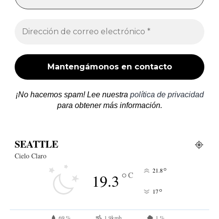
¡No hacemos spam! Lee nuestra
política de privacidad
para obtener más información.
SEATTLE
Cielo Claro
°
21.8
°
C
19.3
°
17
69 %
1.9kmh
1 %