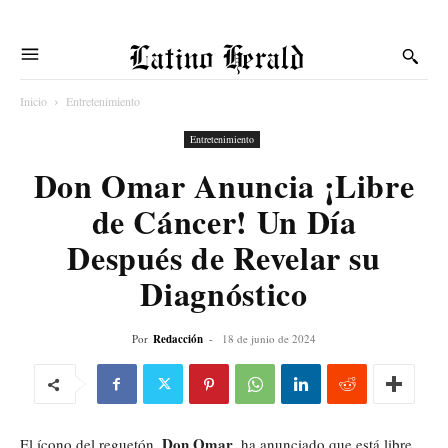
Latino Herald
Inicio
Entretenimiento
Entretenimiento
Don Omar Anuncia ¡Libre
de Cáncer! Un Día
Después de Revelar su
Diagnóstico
Por
Redacción
-
18 de junio de 2024
Don Omar
El ícono del reguetón,
, ha anunciado que está libre