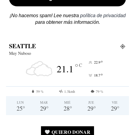
¡No hacemos spam! Lee nuestra
política de privacidad
para obtener más información.
SEATTLE
Muy Nuboso
°
22.9
°
C
21.1
°
18.7
59 %
1.3kmh
79 %
LUN
MAR
MIÉ
JUE
VIE
25
°
29
°
28
°
29
°
29
°
QUIERO DONAR