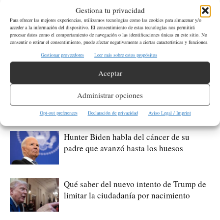
ETIQUETAS
Madison
Tiroteo
USA
Wisconsin
Gestiona tu privacidad
Para ofrecer las mejores experiencias, utilizamos tecnologías como las cookies para almacenar y/o
acceder a la información del dispositivo. El consentimiento de estas tecnologías nos permitirá
Artículo anterior
Artículo siguiente
procesar datos como el comportamiento de navegación o las identificaciones únicas en este sitio. No
consentir o retirar el consentimiento, puede afectar negativamente a ciertas características y funciones.
Dos personas resultaron
Disminuyen los cruces ilegales
gravemente heridas por ataques
en la frontera tras la
Gestionar proveedores
Leer más sobre estos propósitos
de tiburones en Florida
implementación de la nueva
Aceptar
política fronteriza de Biden
Administrar opciones
Artículos relacionados
Más del autor
Opt-out preferences
Declaración de privacidad
Aviso Legal / Imprint
Hunter Biden habla del cáncer de su
padre que avanzó hasta los huesos
Qué saber del nuevo intento de Trump de
limitar la ciudadanía por nacimiento