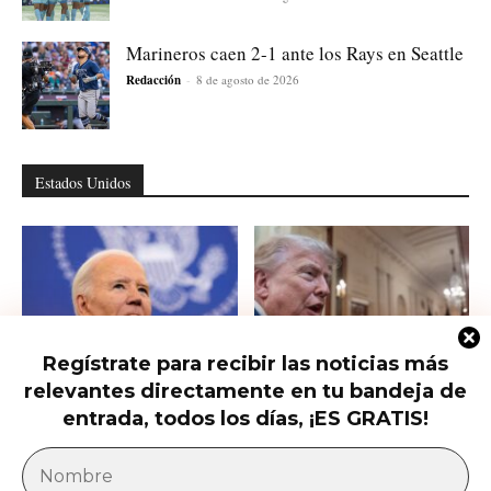
Marineros caen 2-1 ante los Rays en Seattle
Redacción
-
8 de agosto de 2026
Estados Unidos
Regístrate para recibir las noticias más
relevantes directamente en tu bandeja de
Hunter Biden habla del cáncer de
Qué saber del nuevo intento de
su padre que avanzó hasta...
Trump de limitar la ciudadanía...
entrada, todos los días, ¡ES GRATIS!
América Latina