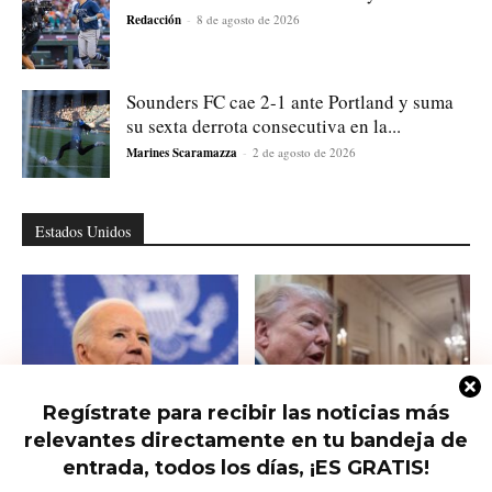
Redacción
-
8 de agosto de 2026
Sounders FC cae 2-1 ante Portland y suma
su sexta derrota consecutiva en la...
Marines Scaramazza
-
2 de agosto de 2026
Estados Unidos
Regístrate para recibir las noticias más
relevantes directamente en tu bandeja de
Hunter Biden habla del cáncer de
Qué saber del nuevo intento de
su padre que avanzó hasta...
Trump de limitar la ciudadanía...
entrada, todos los días, ¡ES GRATIS!