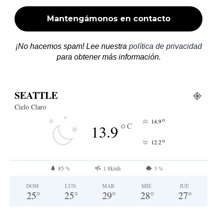
¡No hacemos spam! Lee nuestra
política de privacidad
para obtener más información.
SEATTLE
Cielo Claro
°
14.9
°
C
13.9
°
12.2
85 %
1.8kmh
3 %
DOM
LUN
MAR
MIÉ
JUE
25
°
25
°
29
°
28
°
27
°