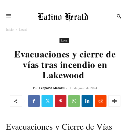
Latino Herald
Inicio
Local
Local
Evacuaciones y cierre de
vías tras incendio en
Lakewood
Por
Leopoldo Morales
-
10 de junio de 2024
Evacuaciones y Cierre de Vías