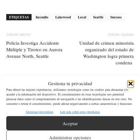
ETIQUETAS
Incendio
Lakewood
Local
Seattle
Sucesos
Artículo anterior
Artículo siguiente
Policía Investiga Accidente
Unidad de crimen minorista
Múltiple y Tiroteo en Aurora
organizado del estado de
Avenue North, Seattle
Washington logra primera
condena
Gestiona tu privacidad
Artículos relacionados
Más del autor
Para ofrecer las mejores experiencias, utilizamos tecnologías como las cookies para almacenar y/o
acceder a la información del dispositivo. El consentimiento de estas tecnologías nos permitirá
procesar datos como el comportamiento de navegación o las identificaciones únicas en este sitio. No
Policía de Tacoma rescata a más de 30
consentir o retirar el consentimiento, puede afectar negativamente a ciertas características y funciones.
gatos de un barco abandonado
Gestionar proveedores
Leer más sobre estos propósitos
Aceptar
Hombre de Renton es acusado de matar
Administrar opciones
intencionalmente a compañero de trabajo