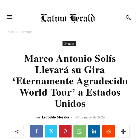
Latino Herald
Inicio
Eventos
Eventos
Marco Antonio Solís
Llevará su Gira
‘Eternamente Agradecido
World Tour’ a Estados
Unidos
Por
Leopoldo Morales
-
30 de mayo de 2024