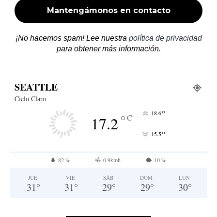
¡No hacemos spam! Lee nuestra
política de privacidad
para obtener más información.
SEATTLE
Cielo Claro
°
18.6
°
C
17.2
°
15.5
82 %
0.9kmh
10 %
JUE
VIE
SÁB
DOM
LUN
31
°
31
°
29
°
29
°
30
°