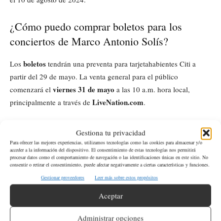
¿Cómo puedo comprar boletos para los
conciertos de Marco Antonio Solís?
boletos
Los
tendrán una preventa para tarjetahabientes Citi a
partir del 29 de mayo. La venta general para el público
viernes 31 de mayo
comenzará el
a las 10 a.m. hora local,
LiveNation.com
principalmente a través de
.
¿Qué tiene de especial el concierto de Marco
Gestiona tu privacidad
Antonio Solís en Los Ángeles?
Para ofrecer las mejores experiencias, utilizamos tecnologías como las cookies para almacenar y/o
acceder a la información del dispositivo. El consentimiento de estas tecnologías nos permitirá
procesar datos como el comportamiento de navegación o las identificaciones únicas en este sitio. No
«El Buki»
consentir o retirar el consentimiento, puede afectar negativamente a ciertas características y funciones.
El concierto de
en Los Ángeles, programado para el
18 de agosto
Marco
Gestionar proveedores
Leer más sobre estos propósitos
, es particularmente especial porque
Antonio Solís
será el primer artista latino en actuar en el recién
Aceptar
Intuit Dome
inaugurado
, marcando un hito en su carrera y en la
Administrar opciones
historia del recinto.