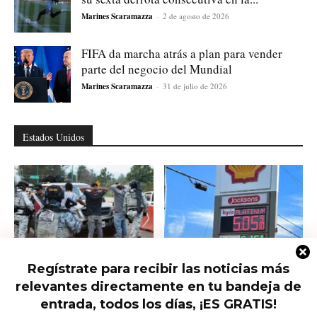
Marines Scaramazza
-
2 de agosto de 2026
FIFA da marcha atrás a plan para vender
parte del negocio del Mundial
Marines Scaramazza
-
31 de julio de 2026
Estados Unidos
Regístrate para recibir las noticias más
Ofrecen 25 millones por el nuevo
Las petroleras siguen haciendo su
relevantes directamente en tu bandeja de
líder del CJNG
agosto: El conflicto con Irán
dispara...
entrada, todos los días, ¡ES GRATIS!